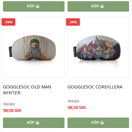
KÖP
KÖP
-38%
-38%
GOGGLESOC OLD MAN
GOGGLESOC CORDILLERA
WINTER
159 SEK
159 SEK
98,58 SEK
98,58 SEK
KÖP
KÖP