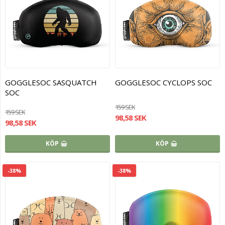
GOGGLESOC SASQUATCH
GOGGLESOC CYCLOPS SOC
SOC
159 SEK
159 SEK
98,58 SEK
98,58 SEK
KÖP
KÖP
-38%
-38%