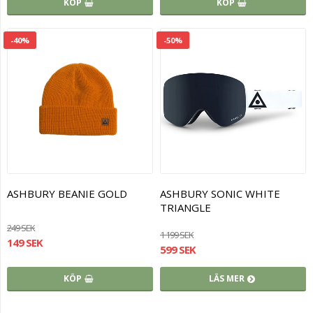
KÖP
KÖP
-40%
-50%
ASHBURY BEANIE GOLD
ASHBURY SONIC WHITE
TRIANGLE
249 SEK
1 199 SEK
149 SEK
599 SEK
KÖP
LÄS MER